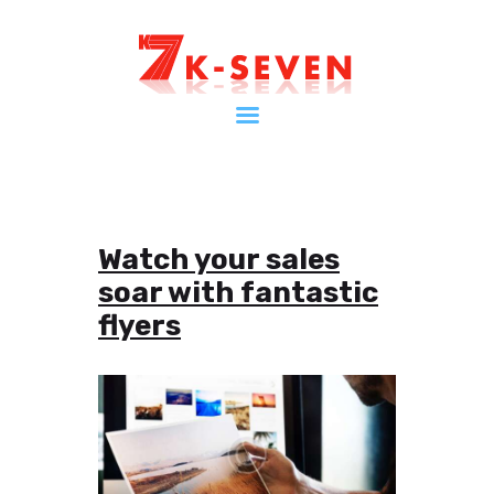
Home
ケイセブンとは
インフォメーション
会社案内
Watch your sales
ショップ
soar with fantastic
お問い合わせ
flyers
マイページ